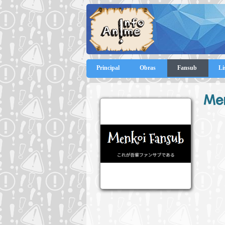
Principal
Obras
Fansub
Li
Me