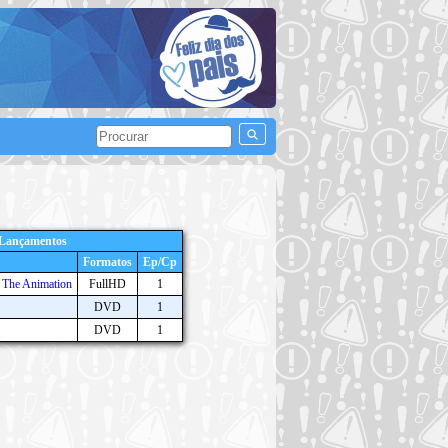
 Lançamentos
Formatos
Ep/Cp
n The Animation
FullHD
1
DVD
1
DVD
1