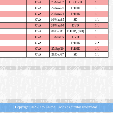
OVA
25/Mar/07
HD, DVD
1/1
OVA
27/Nov/20
FullHD
1/1
OVA
29/Nov/24
FullHD
1/1
OVA
10/May/85
SD
1/1
OVA
28/May/04
DVD
1/1
OVA
08/Dec/11
FullHD, (BD)
1/1
OVA
10/Mar/85
DVD
1/1
OVA
FullHD
2/2
OVA
25/Sep/20
FullHD
1/1
OVA
28/Dec/97
SD
1/1
Copyright 2026 Info Anime.
Todos os direitos reservados.