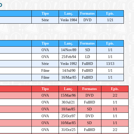
o
Tipo
Lanç.
Formatos
Epis.
Série
Verão 1984
DVD
1/21
Tipo
Lanç.
Formatos
Epis.
OVA
14/Nov/89
SD
1/1
OVA
25/Feb/94
LD
1/1
Série
Verão 1992
FullHD
13/13
Filme
14/Jul/90
FullHD
1/1
Filme
16/Mar/85
FullHD
1/1
Tipo
Lanç.
Formatos
Epis.
OVA
15/Mar/96
DVD
2/2
OVA
30/Jul/21
FullHD
1/1
OVA
10/Jan/85
SD
1/1
OVA
25/Oct/97
DVD
1/1
OVA
10/Mar/85
SD
1/1
OVA
31/Oct/25
FullHD
2/2