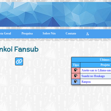
sta Geral
Pesquisa
Sobre Nós
Contato
nkoi Fansub
Últimos
Tipo
Projeto
Anette-san to Liliana-sa
Suashi no Houkago
Ranpou