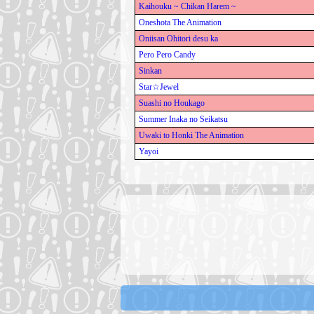
Kaihouku ~ Chikan Harem ~
Oneshota The Animation
Oniisan Ohitori desu ka
Pero Pero Candy
Sinkan
Star☆Jewel
Suashi no Houkago
Summer Inaka no Seikatsu
Uwaki to Honki The Animation
Yayoi