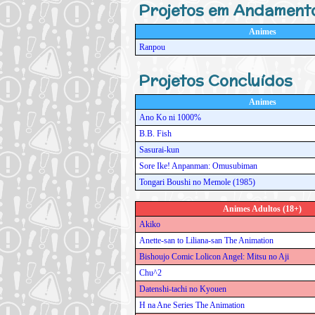
Projetos em Andament
Animes
Ranpou
Projetos Concluídos
Animes
Ano Ko ni 1000%
B.B. Fish
Sasurai-kun
Sore Ike! Anpanman: Omusubiman
Tongari Boushi no Memole (1985)
Animes Adultos (18+)
Akiko
Anette-san to Liliana-san The Animation
Bishoujo Comic Lolicon Angel: Mitsu no Aji
Chu^2
Datenshi-tachi no Kyouen
H na Ane Series The Animation