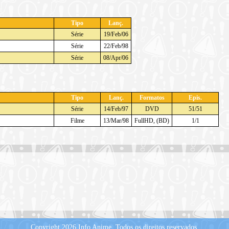
Tipo
Lanç.
Série
19/Feb/06
Série
22/Feb/98
Série
08/Apr/06
Tipo
Lanç.
Formatos
Epis.
Série
14/Feb/97
DVD
51/51
Filme
13/Mar/98
FullHD, (BD)
1/1
Copyright 2026 Info Anime.
Todos os direitos reservados.