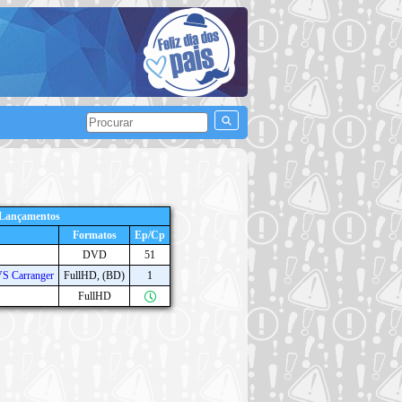
 Lançamentos
Formatos
Ep/Cp
DVD
51
VS Carranger
FullHD, (BD)
1
FullHD