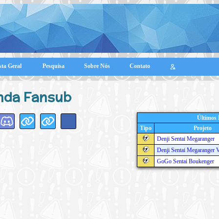
sta Geral
Pesquisa
Sobre Nós
Contato
nda Fansub
Últimos
Tipo
Projeto
Denji Sentai Megaranger
Denji Sentai Megaranger 
GoGo Sentai Boukenger