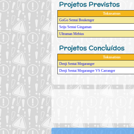
Projetos Previstos
Tokusatsus
GoGo Sentai Boukenger
Seiju Sentai Gingaman
Ultraman Mebius
Projetos Concluídos
Tokusatsus
Denji Sentai Megaranger
Denji Sentai Megaranger VS Carranger