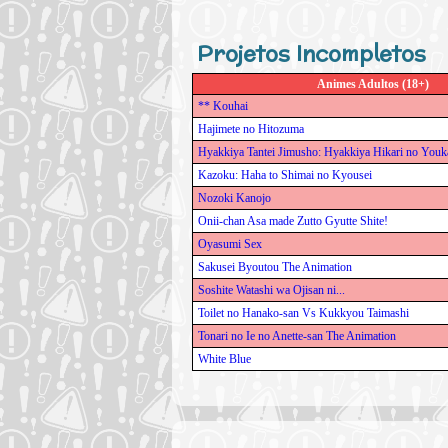
Projetos Incompletos
Animes Adultos (18+)
** Kouhai
Hajimete no Hitozuma
Hyakkiya Tantei Jimusho: Hyakkiya Hikari no Youk
Kazoku: Haha to Shimai no Kyousei
Nozoki Kanojo
Onii-chan Asa made Zutto Gyutte Shite!
Oyasumi Sex
Sakusei Byoutou The Animation
Soshite Watashi wa Ojisan ni...
Toilet no Hanako-san Vs Kukkyou Taimashi
Tonari no Ie no Anette-san The Animation
White Blue