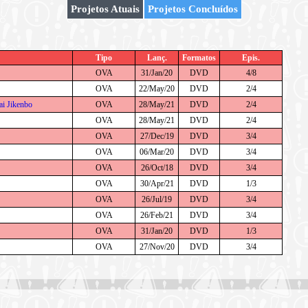
Projetos Atuais
Projetos Concluídos
Tipo
Lanç.
Formatos
Epis.
OVA
31/Jan/20
DVD
4/8
OVA
22/May/20
DVD
2/4
ai Jikenbo
OVA
28/May/21
DVD
2/4
OVA
28/May/21
DVD
2/4
OVA
27/Dec/19
DVD
3/4
OVA
06/Mar/20
DVD
3/4
OVA
26/Oct/18
DVD
3/4
OVA
30/Apr/21
DVD
1/3
OVA
26/Jul/19
DVD
3/4
OVA
26/Feb/21
DVD
3/4
OVA
31/Jan/20
DVD
1/3
OVA
27/Nov/20
DVD
3/4