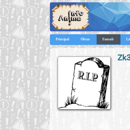
Principal
Obras
Fansub
Li
Zk