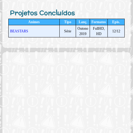
Projetos Concluídos
Animes
Tipo
Lanç.
Formatos
Epis.
Outono
FullHD,
BEASTARS
Série
12/12
2019
HD