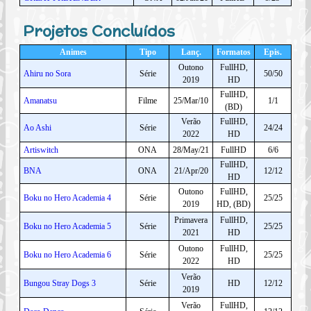
Projetos Concluídos
Animes
Tipo
Lanç.
Formatos
Epis.
Outono
FullHD,
Ahiru no Sora
Série
50/50
2019
HD
FullHD,
Amanatsu
Filme
25/Mar/10
1/1
(BD)
Verão
FullHD,
Ao Ashi
Série
24/24
2022
HD
Artiswitch
ONA
28/May/21
FullHD
6/6
FullHD,
BNA
ONA
21/Apr/20
12/12
HD
Outono
FullHD,
Boku no Hero Academia 4
Série
25/25
2019
HD, (BD)
Primavera
FullHD,
Boku no Hero Academia 5
Série
25/25
2021
HD
Outono
FullHD,
Boku no Hero Academia 6
Série
25/25
2022
HD
Verão
Bungou Stray Dogs 3
Série
HD
12/12
2019
Verão
FullHD,