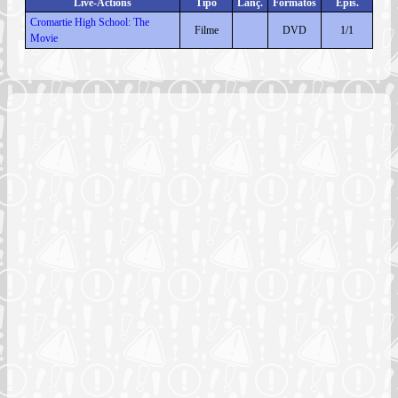
Live-Actions
Tipo
Lanç.
Formatos
Epis.
Cromartie High School: The
Filme
DVD
1/1
Movie