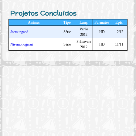
Projetos Concluídos
Animes
Tipo
Lanç.
Formatos
Epis.
Verão
Jormungand
Série
HD
12/12
2012
Primavera
Nisemonogatari
Série
HD
11/11
2012