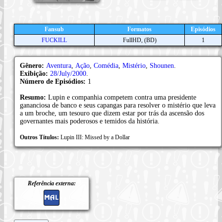
Fansub
Formatos
Episódios
FUCKILL
FullHD, (BD)
1
Gênero:
Aventura
,
Ação
,
Comédia
,
Mistério
,
Shounen
.
Exibição:
28/July/2000
.
Número de Episódios:
1
Resumo:
Lupin e companhia competem contra uma presidente
gananciosa de banco e seus capangas para resolver o mistério que leva
a um broche, um tesouro que dizem estar por trás da ascensão dos
governantes mais poderosos e temidos da história.
Outros Títulos:
Lupin III: Missed by a Dollar
Referência externa: