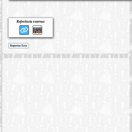
Referência externa:
Reportar Erro