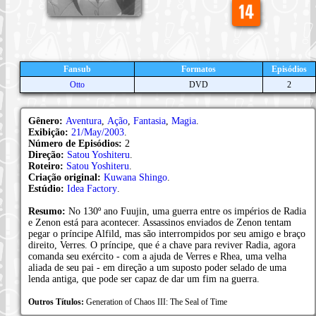
Fansub
Formatos
Episódios
Otto
DVD
2
Gênero:
Aventura
,
Ação
,
Fantasia
,
Magia
.
Exibição:
21/May/2003
.
Número de Episódios:
2
Direção:
Satou Yoshiteru
.
Roteiro:
Satou Yoshiteru
.
Criação original:
Kuwana Shingo
.
Estúdio:
Idea Factory
.
Resumo:
No 130º ano Fuujin, uma guerra entre os impérios de Radia
e Zenon está para acontecer. Assassinos enviados de Zenon tentam
pegar o príncipe Alfild, mas são interrompidos por seu amigo e braço
direito, Verres. O príncipe, que é a chave para reviver Radia, agora
comanda seu exército - com a ajuda de Verres e Rhea, uma velha
aliada de seu pai - em direção a um suposto poder selado de uma
lenda antiga, que pode ser capaz de dar um fim na guerra.
Outros Títulos:
Generation of Chaos III: The Seal of Time