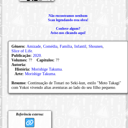
Não encontramos nenhum
Scan legendando esta obra!
Conhece algum?
Avise-nos clicando aqui!
Gênero:
Amizade
,
Comédia
,
Família
,
Infantil
,
Shounen
,
Slice of Life
.
Publicação:
2020
.
Volumes:
??
Capítulos:
??
Autoria:
História:
Morishige Takuma
.
Arte:
Morishige Takuma
.
Resumo:
Continuação de Tonari no Seki-kun, estilo "Moto Takagi"
com Yokoi vivendo altas aventuras ao lado do seu filho pequeno.
Referência externa: