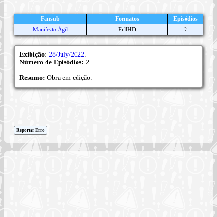
Fansub
Formatos
Episódios
Manifesto Ágil
FullHD
2
Exibição:
28/July/2022
.
Número de Episódios:
2
Resumo:
Obra em edição.
Reportar Erro