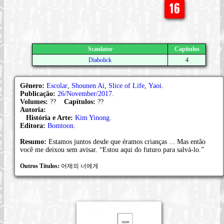
Scanlator
Capítulos
Diabolick
4
Gênero:
Escolar
,
Shounen Ai
,
Slice of Life
,
Yaoi
.
Publicação:
26/November/2017
.
Volumes:
??
Capítulos:
??
Autoria:
História e Arte:
Kim Yinong
.
Editora:
Bomtoon
.
Resumo:
Estamos juntos desde que éramos crianças ... Mas então
você me deixou sem avisar. “Estou aqui do futuro para salvá-lo.”
Outros Títulos:
어제의 너에게