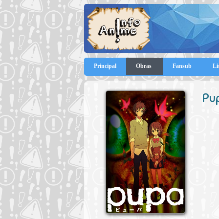
Principal
Obras
Fansub
Li
Pu