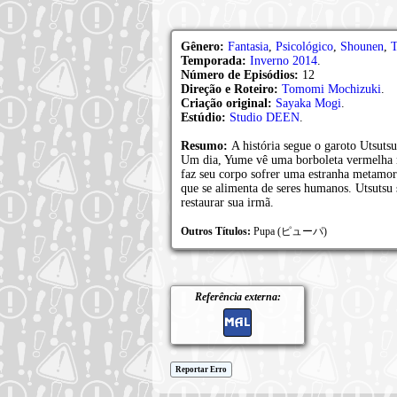
Gênero:
Fantasia
,
Psicológico
,
Shounen
,
T
Temporada:
Inverno 2014
.
Número de Episódios:
12
Direção e Roteiro:
Tomomi Mochizuki
.
Criação original:
Sayaka Mogi
.
Estúdio:
Studio DEEN
.
Resumo:
A história segue o garoto Utsut
Um dia, Yume vê uma borboleta vermelha m
faz seu corpo sofrer uma estranha metamor
que se alimenta de seres humanos. Utsutsu
restaurar sua irmã.
Outros Títulos:
Pupa (ピューパ)
Referência externa:
Reportar Erro