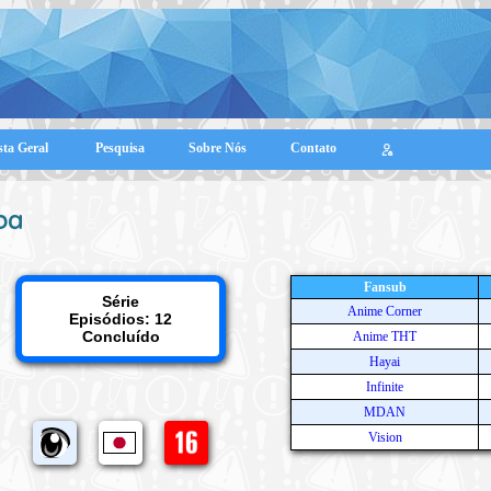
sta Geral
Pesquisa
Sobre Nós
Contato
pa
Fansub
Série
Anime Corner
Episódios: 12
Concluído
Anime THT
Hayai
Infinite
MDAN
Vision