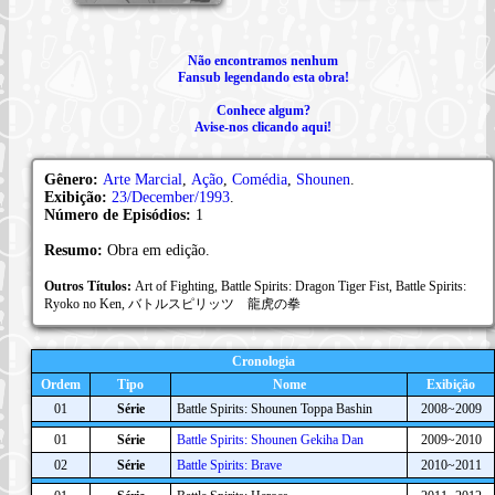
Não encontramos nenhum
Fansub legendando esta obra!
Conhece algum?
Avise-nos clicando aqui!
Gênero:
Arte Marcial
,
Ação
,
Comédia
,
Shounen
.
Exibição:
23/December/1993
.
Número de Episódios:
1
Resumo:
Obra em edição.
Outros Títulos:
Art of Fighting, Battle Spirits: Dragon Tiger Fist, Battle Spirits:
Ryoko no Ken, バトルスピリッツ 龍虎の拳
Cronologia
Ordem
Tipo
Nome
Exibição
01
Série
Battle Spirits: Shounen Toppa Bashin
2008~2009
01
Série
Battle Spirits: Shounen Gekiha Dan
2009~2010
02
Série
Battle Spirits: Brave
2010~2011