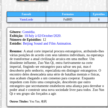
Fansub
Formatos
Episódios
VastoLorde
FullHD
6
Gênero:
Comédia
.
Exibição:
10/July à 02/October/2020
.
Número de Episódios:
12
Estúdio:
Beijing Sound and Film Animation
.
Resumo:
A atual corte imperial procura estrangeiros, atribuindo-lhes
várias posições de acordo com seus talentos individuais, na esperança
de transformar a atual civilização arcaica em uma melhor. Um
dissidente influente, Zuo Yun Qi, entra furtivamente na corte
imperial, fingindo ser estrangeiro para salvar seu pai, mas é
descoberto pelo senhorio, especialista em distinguir estrangeiros. O
encontro deles desencadeia uma série de batalhas mentais e físicas,
mas acabam chegando a um consenso para cooperar. Enquanto
impedem com êxito uma conspiração, descobrem que outro
estrangeiro que secretamente estabeleceu uma aliança para derrubar o
poder atual e construir uma nova sociedade livre para todos. Zuo Yun
Qi e seu grupo são forçados a agir.
Outros Títulos:
You Yao, 有药