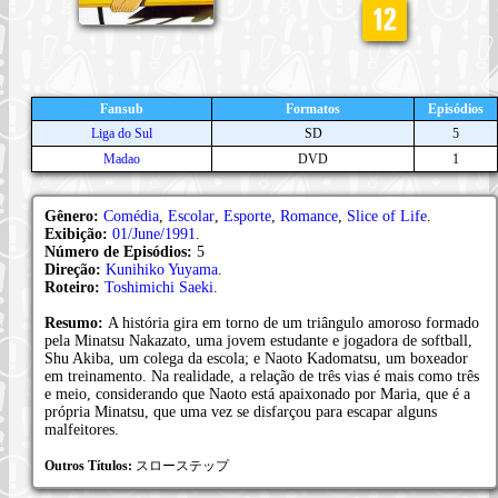
Fansub
Formatos
Episódios
Liga do Sul
SD
5
Madao
DVD
1
Gênero:
Comédia
,
Escolar
,
Esporte
,
Romance
,
Slice of Life
.
Exibição:
01/June/1991
.
Número de Episódios:
5
Direção:
Kunihiko Yuyama
.
Roteiro:
Toshimichi Saeki
.
Resumo:
A história gira em torno de um triângulo amoroso formado
pela Minatsu Nakazato, uma jovem estudante e jogadora de softball,
Shu Akiba, um colega da escola; e Naoto Kadomatsu, um boxeador
em treinamento. Na realidade, a relação de três vias é mais como três
e meio, considerando que Naoto está apaixonado por Maria, que é a
própria Minatsu, que uma vez se disfarçou para escapar alguns
malfeitores.
Outros Títulos:
スローステップ