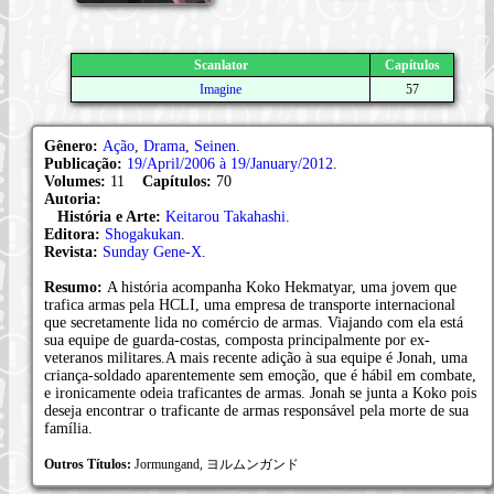
Scanlator
Capítulos
Imagine
57
Gênero:
Ação
,
Drama
,
Seinen
.
Publicação:
19/April/2006 à 19/January/2012
.
Volumes:
11
Capítulos:
70
Autoria:
História e Arte:
Keitarou Takahashi
.
Editora:
Shogakukan
.
Revista:
Sunday Gene-X
.
Resumo:
A história acompanha Koko Hekmatyar, uma jovem que
trafica armas pela HCLI, uma empresa de transporte internacional
que secretamente lida no comércio de armas. Viajando com ela está
sua equipe de guarda-costas, composta principalmente por ex-
veteranos militares.A mais recente adição à sua equipe é Jonah, uma
criança-soldado aparentemente sem emoção, que é hábil em combate,
e ironicamente odeia traficantes de armas. Jonah se junta a Koko pois
deseja encontrar o traficante de armas responsável pela morte de sua
família.
Outros Títulos:
Jormungand, ヨルムンガンド