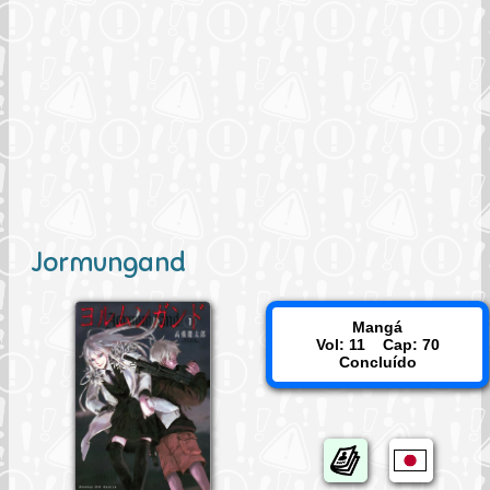
Jormungand
Mangá
Vol: 11 Cap: 70
Concluído