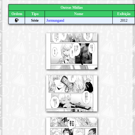
Outras Mídias
Ordem
Tipo
Nome
Exibição
Série
Jormungand
2012