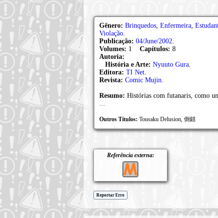
Gênero:
Brinquedos
,
Enfermeira
,
Estudan
Violação
.
Publicação:
04/June/2002
.
Volumes:
1
Capítulos:
8
Autoria:
História e Arte:
Nyuuto Gura
.
Editora:
TI Net
.
Revista:
Comic Mujin
.
Resumo:
Histórias com futanaris, como um
...
Outros Títulos:
Tousaku Delusion, 倒錯
Referência externa:
Reportar Erro