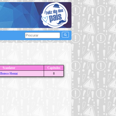
Scanlator
Capítulos
Boteco Hentai
8