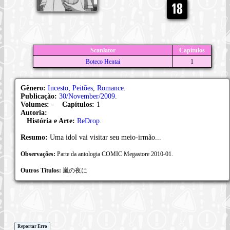
Scanlator
Capítulos
Boteco Hentai
1
Gênero:
Incesto
,
Peitões
,
Romance
.
Publicação:
30/November/2009
.
Volumes:
-
Capítulos:
1
Autoria:
História e Arte:
ReDrop
.
Resumo:
Uma idol vai visitar seu meio-irmão...
Observações:
Parte da antologia COMIC Megastore 2010-01.
Outros Títulos:
嵐の夜に
Reportar Erro