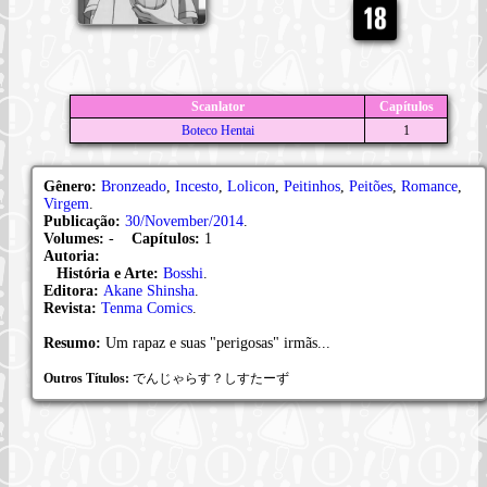
Scanlator
Capítulos
Boteco Hentai
1
Gênero:
Bronzeado
,
Incesto
,
Lolicon
,
Peitinhos
,
Peitões
,
Romance
,
Virgem
.
Publicação:
30/November/2014
.
Volumes:
-
Capítulos:
1
Autoria:
História e Arte:
Bosshi
.
Editora:
Akane Shinsha
.
Revista:
Tenma Comics
.
Resumo:
Um rapaz e suas "perigosas" irmãs...
Outros Títulos:
でんじゃらす？しすたーず