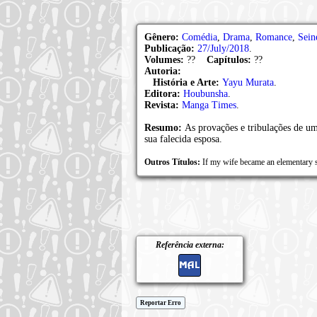
Gênero:
Comédia
,
Drama
,
Romance
,
Sein
Publicação:
27/July/2018
.
Volumes:
??
Capítulos:
??
Autoria:
História e Arte:
Yayu Murata
.
Editora:
Houbunsha
.
Revista:
Manga Times
.
Resumo:
As provações e tribulações de um
sua falecida esposa.
Outros Títulos:
If my wife became an elemen
Referência externa:
Reportar Erro