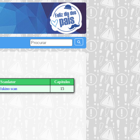
Scanlator
Capítulos
Yukino scan
15