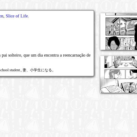
en
,
Slice of Life
.
 pai solteiro, que um dia encontra a reencarnação de
tary school student., 妻、小学生になる。