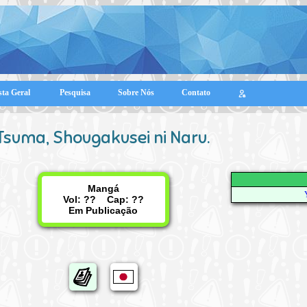
sta Geral
Pesquisa
Sobre Nós
Contato
Tsuma, Shougakusei ni Naru.
Mangá
Vol: ?? Cap: ??
Em Publicação