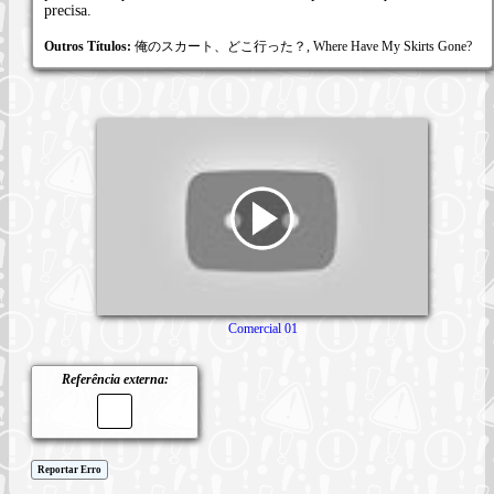
precisa.
Outros Títulos:
俺のスカート、どこ行った？, Where Have My Skirts Gone?
Comercial 01
Referência externa:
Reportar Erro