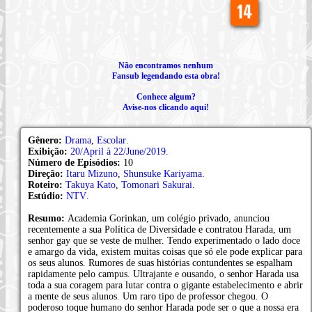
Não encontramos nenhum
Fansub legendando esta obra!
Conhece algum?
Avise-nos clicando aqui!
Gênero:
Drama
,
Escolar
.
Exibição:
20/April à 22/June/2019
.
Número de Episódios:
10
Direção:
Itaru Mizuno
,
Shunsuke Kariyama
.
Roteiro:
Takuya Kato
,
Tomonari Sakurai
.
Estúdio:
NTV
.
Resumo:
Academia Gorinkan, um colégio privado, anunciou
recentemente a sua Política de Diversidade e contratou Harada, um
senhor gay que se veste de mulher. Tendo experimentado o lado doce
e amargo da vida, existem muitas coisas que só ele pode explicar para
os seus alunos. Rumores de suas histórias contundentes se espalham
rapidamente pelo campus. Ultrajante e ousando, o senhor Harada usa
toda a sua coragem para lutar contra o gigante estabelecimento e abrir
a mente de seus alunos. Um raro tipo de professor chegou. O
poderoso toque humano do senhor Harada pode ser o que a nossa era