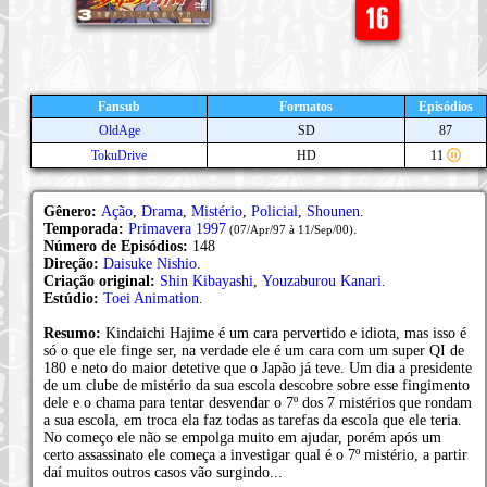
Fansub
Formatos
Episódios
OldAge
SD
87
TokuDrive
HD
11
Gênero:
Ação
,
Drama
,
Mistério
,
Policial
,
Shounen
.
Temporada:
Primavera 1997
.
(07/Apr/97 à 11/Sep/00)
Número de Episódios:
148
Direção:
Daisuke Nishio
.
Criação original:
Shin Kibayashi
,
Youzaburou Kanari
.
Estúdio:
Toei Animation
.
Resumo:
Kindaichi Hajime é um cara pervertido e idiota, mas isso é
só o que ele finge ser, na verdade ele é um cara com um super QI de
180 e neto do maior detetive que o Japão já teve. Um dia a presidente
de um clube de mistério da sua escola descobre sobre esse fingimento
dele e o chama para tentar desvendar o 7º dos 7 mistérios que rondam
a sua escola, em troca ela faz todas as tarefas da escola que ele teria.
No começo ele não se empolga muito em ajudar, porém após um
certo assassinato ele começa a investigar qual é o 7º mistério, a partir
daí muitos outros casos vão surgindo...