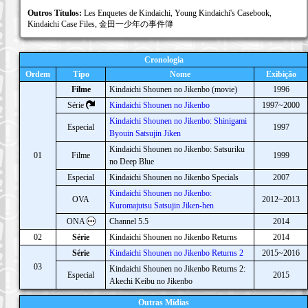
Outros Títulos:
Les Enquetes de Kindaichi, Young Kindaichi's Casebook,
Kindaichi Case Files, 金田一少年の事件簿
Cronologia
Ordem
Tipo
Nome
Exibição
Filme
Kindaichi Shounen no Jikenbo (movie)
1996
Série
Kindaichi Shounen no Jikenbo
1997~2000
Kindaichi Shounen no Jikenbo: Shinigami
Especial
1997
Byouin Satsujin Jiken
Kindaichi Shounen no Jikenbo: Satsuriku
01
Filme
1999
no Deep Blue
Especial
Kindaichi Shounen no Jikenbo Specials
2007
Kindaichi Shounen no Jikenbo:
OVA
2012~2013
Kuromajutsu Satsujin Jiken-hen
ONA
Channel 5.5
2014
02
Série
Kindaichi Shounen no Jikenbo Returns
2014
Série
Kindaichi Shounen no Jikenbo Returns 2
2015~2016
03
Kindaichi Shounen no Jikenbo Returns 2:
Especial
2015
Akechi Keibu no Jikenbo
Outras Mídias