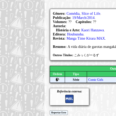
Gênero:
Comédia
,
Slice of Life
.
Publicação:
19/March/2014
.
Volumes:
??
Capítulos:
??
Autoria:
História e Arte:
Kaori Hanzawa
.
Editora:
Houbunsha
.
Revista:
Manga Time Kirara MAX
.
Resumo:
A vida diária de garotas mangak
Outros Títulos:
こみっくがーるず
Outr
Ordem
Tipo
Série
Comic Girls
Referência externa:
Reportar Erro