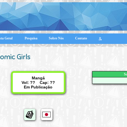
sta Geral
Pesquisa
Sobre Nós
Contato
omic Girls
Sc
Mangá
Vol: ?? Cap: ??
Em Publicação