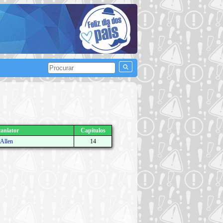
anlator
Capítulos
Allen
14