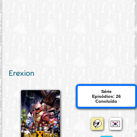
Erexion
Série
Episódios: 26
Concluído