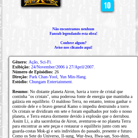
Não encontramos nenhum
Fansub legendando esta obra!
Conhece algum?
Avise-nos clicando aqui!
Gênero:
Ação
,
Sci-Fi
.
Exibição:
24/November/2006 à 27/April/2007
.
Número de Episódios:
26
Direção:
Park Chan-Yool
,
Yun Min-Hang
.
Estúdio:
Chungam Entertainment
.
Resumo:
No distante planeta Airon, havia a torre de cristal que
continha "os cristais", uma poderosa fonte de energia que mantinha a
galáxia em equilíbrio. O maldoso Terra, no entanto, tentou ganhar o
controle dele e o bravo general Kamo o impediu destruindo a torre.
Os cristais se dividiram em sete e foram espalhados por todo o nosso
planeta, e Terra estava dormente devido à explosão que o derrubou.
Assim Li, a alta sacerdotisa de Airon, aventurou-se no planeta Terra
para encontrar as sete peças e restaurar o equilíbrio junto com seu
guarda-costas Mok-gi e seis indivíduos do passado, presente e futuro.
Como os Sete do Universo, Il-sung, Wur-hwa, Hwa-san, Soo-shim,