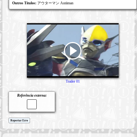
Outros Títulos:
アウターマン Autāman
Trailer 01
Referência externa:
Reportar Erro