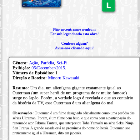
Não encontramos nenhum
Fansub legendando esta obra!
Conhece algum?
Avise-nos clicando aqui!
Gênero:
Ação
,
Paródia
,
Sci-Fi
.
Exibição:
05/December/2015
.
Número de Episódios:
1
Direção e Roteiro:
Minoru Kawasaki
.
Resumo:
Um dia, um alienígena gigante exatamente igual ao
Outerman (um super herói de um programa de tv muito famoso)
surge no Japão. Porém, a verdade logo é revelada e que ao contrário
da história da TV, esse Outerman é um alienígena do mal.
Observações:
Outerman é um filme designado oficialmente como uma paródia das
séries Ultraman. Porém, é um filme bem feito, e que conta com a participação do
renomado ator Takumi Tsutsui, que interpretou Toha Yamashi na série Sekai Ninja
Sen Jiraiya. A grande sacada está na pronúncia do nome do herói. Outerman soa
praticamente igual a Ultraman, dito em japonês.