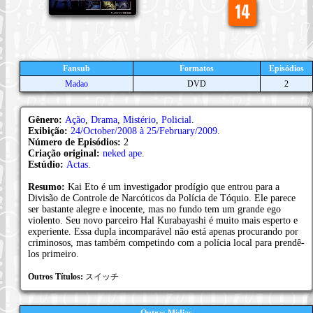
Fansub
Formatos
Episódios
Madao
DVD
2
Gênero:
Ação
,
Drama
,
Mistério
,
Policial
.
Exibição:
24/October/2008 à 25/February/2009
.
Número de Episódios:
2
Criação original:
neked ape
.
Estúdio:
Actas
.
Resumo:
Kai Eto é um investigador prodígio que entrou para a
Divisão de Controle de Narcóticos da Polícia de Tóquio. Ele parece
ser bastante alegre e inocente, mas no fundo tem um grande ego
violento. Seu novo parceiro Hal Kurabayashi é muito mais esperto e
experiente. Essa dupla incomparável não está apenas procurando por
criminosos, mas também competindo com a polícia local para prendê-
los primeiro.
Outros Títulos:
スイッチ
Outras Mídias