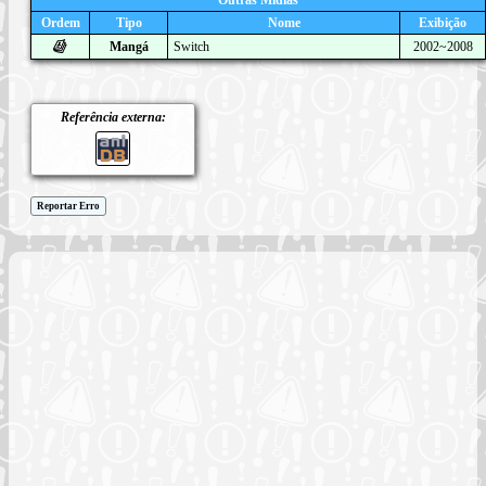
Ordem
Tipo
Nome
Exibição
Mangá
Switch
2002~2008
Referência externa:
Reportar Erro