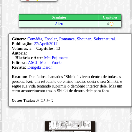
Scanlator
Capítulos
Allen
4
Gênero:
Comédia
,
Escolar
,
Romance
,
Shounen
,
Sobrenatural
.
Publicação:
27/April/2017
.
Volumes:
2
Capítulos:
13
Autoria:
História e Arte:
Mei Fujimatsu
.
Editora:
ASCII Media Works
.
Revista:
Dengeki Daioh
.
Resumo:
Demônios chamados "Shinki" vivem dentro de todas as
pessoas. Kei, um estudante do ensino médio, odeia o seu Shinki, e
segue sua vida tentando suprimir o demônio interior dele. Mas um
certo acontecimento traz o Shinki de dentro dele para fora.
Outros Títulos:
おにふたつ