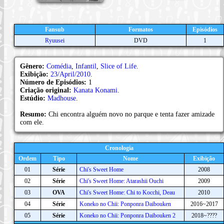
Fansub
Formatos
Episódios
Ryuusei
DVD
1
Gênero:
Comédia
,
Infantil
,
Slice of Life
.
Exibição:
23/April/2010
.
Número de Episódios:
1
Criação original:
Kanata Konami
.
Estúdio:
Madhouse
.
Resumo:
Chi encontra alguém novo no parque e tenta fazer amizade
com ele.
Cronologia
Ordem
Tipo
Nome
Exibição
01
Série
Chi's Sweet Home
2008
02
Série
Chi's Sweet Home: Atarashii Ouchi
2009
03
OVA
Chi's Sweet Home: Chi to Kocchi, Deau
2010
04
Série
Koneko no Chii: Ponponra Daibouken
2016~2017
05
Série
Koneko no Chii: Ponponra Daibouken 2
2018~????