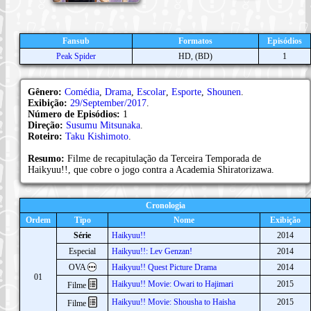
Fansub
Formatos
Episódios
Peak Spider
HD, (BD)
1
Gênero:
Comédia
,
Drama
,
Escolar
,
Esporte
,
Shounen
.
Exibição:
29/September/2017
.
Número de Episódios:
1
Direção:
Susumu Mitsunaka
.
Roteiro:
Taku Kishimoto
.
Resumo:
Filme de recapitulação da Terceira Temporada de
Haikyuu!!, que cobre o jogo contra a Academia Shiratorizawa.
Cronologia
Ordem
Tipo
Nome
Exibição
Série
Haikyuu!!
2014
Especial
Haikyuu!!: Lev Genzan!
2014
OVA
Haikyuu!! Quest Picture Drama
2014
01
Haikyuu!! Movie: Owari to Hajimari
2015
Filme
Haikyuu!! Movie: Shousha to Haisha
2015
Filme