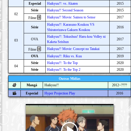
Especial
Haikyuu!!: vs. Akaten
2015
Série
Haikyuu!! Second Season
2015
02
Haikyuu!! Movie: Sainou to Sense
2017
Filme
Haikyuu!!: Karasuno Koukou VS
Série
2016
Shiratorizawa Gakuen Koukou
Haikyuu!!: Tokushuu! Haru-kou Volley ni
OVA
2017
03
Kaketa Seishun
Haikyuu!! Movie: Concept no Tatakai
2017
Filme
OVA
Haikyuu!!: Riku vs. Kuu
2019
Série
Haikyuu!!: To the Top
2020
04
Série
Haikyuu!!: To the Top 2
2020
Outras Mídias
Mangá
Haikyuu!!
2012~????
Especial
Hyper Projection Play
2016