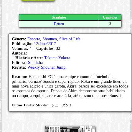
Scanlator
Capítulos
Daicon
3
Gênero:
Esporte
,
Shounen
,
Slice of Life
.
Publicação:
12/June/2017
.
Volumes:
4
Capítulos:
32
Autoria:
História e Arte:
Takuma Yokota
.
Editora:
Shueisha
.
Revista:
Weekly Shounen Jump
.
Resumo:
Hamanishi FC é uma equipe comum de futebol do
primário, ou não? Soushi é super rápido, Roku é um grande líder, e a
mais nova adição e única garota, Akira, parece ser excelente em todos
os aspectos do esporte. Depois de Akira demonstrar suas habilidades
no campo, a equipe parece aceitá-la, até mesmo o teimoso Soushi.
Outros Títulos:
Shoodan!, シューダン！