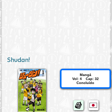
Shudan!
Mangá
Vol: 4 Cap: 32
Concluído