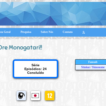
sta Geral
Pesquisa
Sobre Nós
Contato
Ore Monogatari!!
Fansub
Série
Shinkai
/
Shinonome
Episódios: 24
Concluído