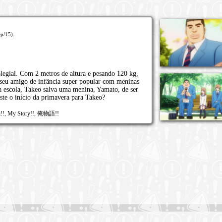
.
ep/15)
egial. Com 2 metros de altura e pesando 120 kg,
 seu amigo de infância super popular com meninas
 escola, Takeo salva uma menina, Yamato, de ser
ste o início da primavera para Takeo?
ri!!, My Story!!, 俺物語!!