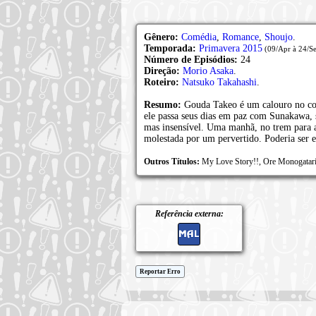
Gênero:
Comédia
,
Romance
,
Shoujo
.
Temporada:
Primavera 2015
(09/Apr à 24/S
Número de Episódios:
24
Direção:
Morio Asaka
.
Roteiro:
Natsuko Takahashi
.
Resumo:
Gouda Takeo é um calouro no col
ele passa seus dias em paz com Sunakawa,
mas insensível. Uma manhã, no trem para a
molestada por um pervertido. Poderia ser e
Outros Títulos:
My Love Story!!, Ore Monogata
Referência externa:
Reportar Erro