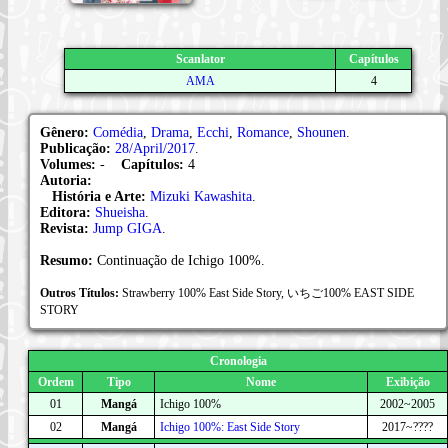
Scanlator
Capítulos
AMA
4
Gênero:
Comédia
,
Drama
,
Ecchi
,
Romance
,
Shounen
.
Publicação:
28/April/2017
.
Volumes:
-
Capítulos:
4
Autoria:
História e Arte:
Mizuki Kawashita
.
Editora:
Shueisha
.
Revista:
Jump GIGA
.
Resumo:
Continuação de Ichigo 100%.
Outros Títulos:
Strawberry 100% East Side Story, いちご100% EAST SIDE
STORY
Cronologia
Ordem
Tipo
Nome
Exibição
01
Mangá
Ichigo 100%
2002~2005
02
Mangá
Ichigo 100%: East Side Story
2017~????