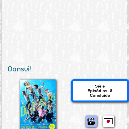
Dansui!
Série
Episódios: 8
Concluído