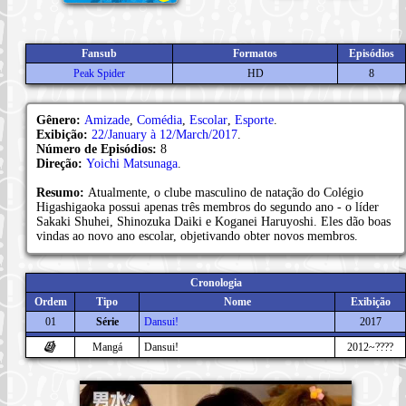
Fansub
Formatos
Episódios
Peak Spider
HD
8
Gênero:
Amizade
,
Comédia
,
Escolar
,
Esporte
.
Exibição:
22/January à 12/March/2017
.
Número de Episódios:
8
Direção:
Yoichi Matsunaga
.
Resumo:
Atualmente, o clube masculino de natação do Colégio
Higashigaoka possui apenas três membros do segundo ano - o líder
Sakaki Shuhei, Shinozuka Daiki e Koganei Haruyoshi. Eles dão boas
vindas ao novo ano escolar, objetivando obter novos membros.
Cronologia
Ordem
Tipo
Nome
Exibição
01
Série
Dansui!
2017
Mangá
Dansui!
2012~????