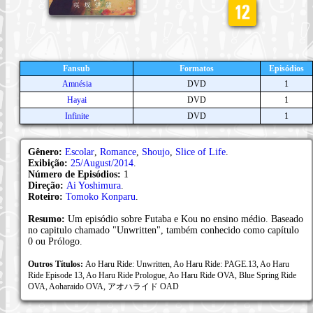
Fansub
Formatos
Episódios
Amnésia
DVD
1
Hayai
DVD
1
Infinite
DVD
1
Gênero:
Escolar
,
Romance
,
Shoujo
,
Slice of Life
.
Exibição:
25/August/2014
.
Número de Episódios:
1
Direção:
Ai Yoshimura
.
Roteiro:
Tomoko Konparu
.
Resumo:
Um episódio sobre Futaba e Kou no ensino médio. Baseado
no capitulo chamado "Unwritten", também conhecido como capítulo
0 ou Prólogo.
Outros Títulos:
Ao Haru Ride: Unwritten, Ao Haru Ride: PAGE.13, Ao Haru
Ride Episode 13, Ao Haru Ride Prologue, Ao Haru Ride OVA, Blue Spring Ride
OVA, Aoharaido OVA, アオハライド OAD