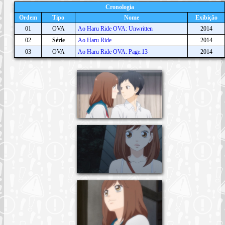
Cronologia
Ordem
Tipo
Nome
Exibição
01
OVA
Ao Haru Ride OVA: Unwritten
2014
02
Série
Ao Haru Ride
2014
03
OVA
Ao Haru Ride OVA: Page.13
2014