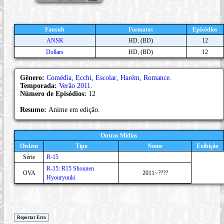
Fansub
Formatos
Episódios
ANSK
HD, (BD)
12
Dollars
HD, (BD)
12
Gênero:
Comédia
,
Ecchi
,
Escolar
,
Harém
,
Romance
.
Temporada:
Verão 2011
.
Número de Episódios:
12
Resumo:
Anime em edição.
Outras Mídias
Ordem
Tipo
Nome
Exibição
Série
R-15
R-15: R15 Shounen
OVA
2011~????
Hyouryuuki
Reportar Erro