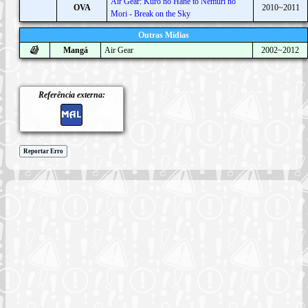
Air Gear: Kuro no Hane to Nemuri no
OVA
2010~2011
Mori - Break on the Sky
Outras Mídias
Mangá
Air Gear
2002~2012
Referência externa:
Reportar Erro