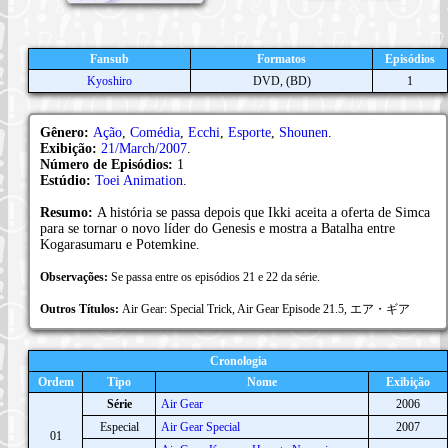
Fansub
Formatos
Episódios
Kyoshiro
DVD, (BD)
1
Gênero:
Ação
,
Comédia
,
Ecchi
,
Esporte
,
Shounen
.
Exibição:
21/March/2007
.
Número de Episódios:
1
Estúdio:
Toei Animation
.
Resumo:
A história se passa depois que Ikki aceita a oferta de Simca
para se tornar o novo líder do Genesis e mostra a Batalha entre
Kogarasumaru e Potemkine.
Observações:
Se passa entre os episódios 21 e 22 da série.
Outros Títulos:
Air Gear: Special Trick, Air Gear Episode 21.5, エア・ギア
Cronologia
Ordem
Tipo
Nome
Exibição
Série
Air Gear
2006
Especial
Air Gear Special
2007
01