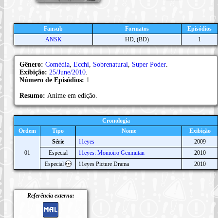
Fansub
Formatos
Episódios
ANSK
HD, (BD)
1
Gênero:
Comédia
,
Ecchi
,
Sobrenatural
,
Super Poder
.
Exibição:
25/June/2010
.
Número de Episódios:
1
Resumo:
Anime em edição.
Cronologia
Ordem
Tipo
Nome
Exibição
Série
11eyes
2009
01
Especial
11eyes: Momoiro Genmutan
2010
Especial
11eyes Picture Drama
2010
Referência externa: