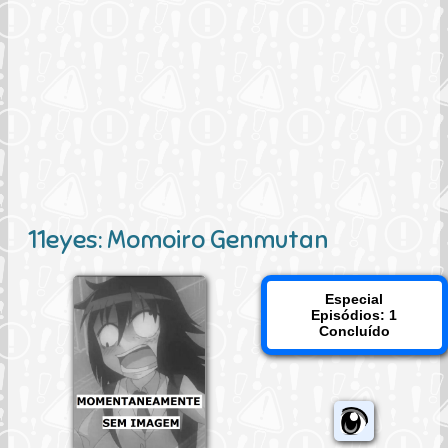
11eyes: Momoiro Genmutan
Especial
Episódios: 1
Concluído