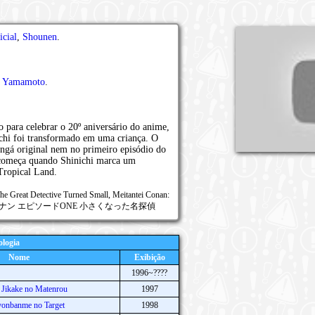
icial
,
Shounen
.
o Yamamoto
.
o para celebrar o 20º aniversário do anime,
ichi foi transformado em uma criança. O
angá original nem no primeiro episódio do
a começa quando Shinichi marca um
Tropical Land.
he Great Detective Turned Small, Meitantei Conan:
ntei, 名探偵コナン エピソードONE 小さくなった名探偵
logia
Nome
Exibição
1996~????
i Jikake no Matenrou
1997
yonbanme no Target
1998