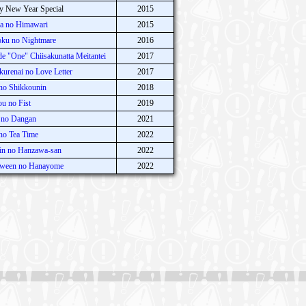
y New Year Special
2015
ka no Himawari
2015
oku no Nightmare
2016
e "One" Chiisakunatta Meitantei
2017
kurenai no Love Letter
2017
 no Shikkounin
2018
u no Fist
2019
o no Dangan
2021
 no Tea Time
2022
nin no Hanzawa-san
2022
loween no Hanayome
2022