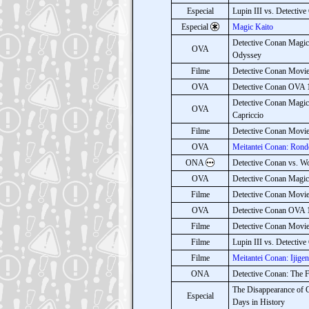
Especial
Lupin III vs. Detectiv
Especial
Magic Kaito
Detective Conan Magic
OVA
Odyssey
Filme
Detective Conan Movie 
OVA
Detective Conan OVA 1
Detective Conan Magic 
OVA
Capriccio
Filme
Detective Conan Movie 
OVA
Meitantei Conan: Rond
ONA
Detective Conan vs. W
OVA
Detective Conan Magic 
Filme
Detective Conan Movie 
OVA
Detective Conan OVA 1
Filme
Detective Conan Movie 
Filme
Lupin III vs. Detectiv
Filme
Meitantei Conan: Ijige
ONA
Detective Conan: The 
The Disappearance of
Especial
Days in History