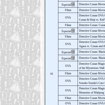
Detective Conan Movie
Especial
Filme
Detective Conan Movie 
Detective Conan OVA 
OVA
Conan & Heiji vs. Kid!
Filme
Detective Conan: Conan
Detective Conan Movie
Especial
Filme
Detective Conan Movie 
Detective Conan OVA 0
OVA
Agasa vs. Conan and t
Detective Conan: Black
Especial
Detective Conan: Black
Especial
Detective Conan Magic 
OVA
of the Mysterious Wall
Filme
Detective Conan Movie 
01
Detective Conan OVA 0
OVA
Sonoko Suzuki's Case 
Detective Conan Magic 
OVA
Memories of Mahjong T
Filme
Detective Conan Movie
OVA
Detective Conan OVA 09