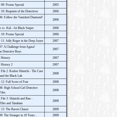
 09: Promo Special
2005
10: Requiem of the Detectives
2006
06: Follow the Vanished Diamond!
2006
 vs. Kid - Jet Black Sniper
2006
 10: Promo Special
2006
11: Jolly Roger in the Deep Azure
2007
7: A Challenge from Agasa!
2007
he Detective Boys
 History
2007
 History 2
2007
File 2: Kudou Shinichi - The Case
2008
 and the Black Lab
12: Full Score of Fear
2008
8: High School Girl Detective
2008
Files
File 3: Shinichi and Ran -
2009
iles and Tanabata
 13: The Raven Chaser
2009
: The Stranger in 10 Years...
2009