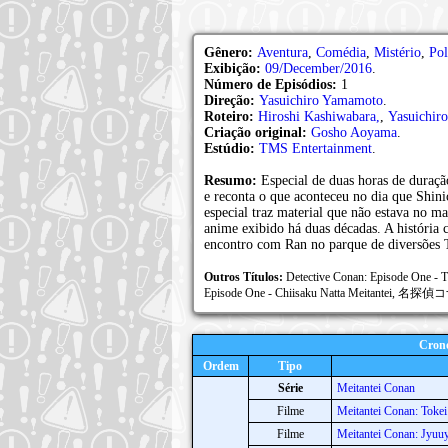
Gênero:
Aventura
,
Comédia
,
Mistério
,
Pol
Exibição:
09/December/2016
.
Número de Episódios:
1
Direção:
Yasuichiro Yamamoto
.
Roteiro:
Hiroshi Kashiwabara,
,
Yasuichir
Criação original:
Gosho Aoyama
.
Estúdio:
TMS Entertainment
.
Resumo:
Especial de duas horas de duraçã
e reconta o que aconteceu no dia que Shin
especial traz material que não estava no m
anime exibido há duas décadas. A históri
encontro com Ran no parque de diversões 
Outros Títulos:
Detective Conan: Episode One - T
Episode One - Chiisaku Natta Meita
Crono
Ordem
Tipo
Série
Meitantei Conan
Filme
Meitantei Conan: Toke
Filme
Meitantei Conan: Jyuu