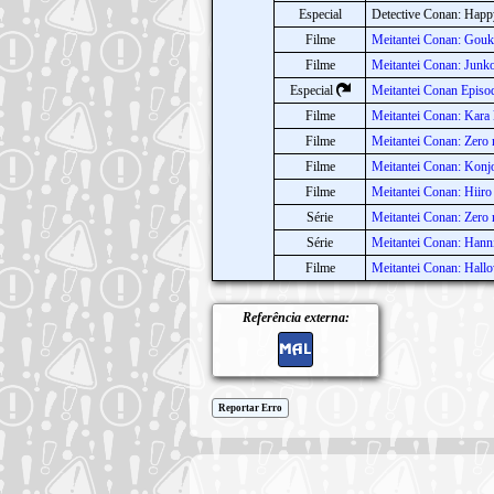
Especial
Detective Conan: Happ
Filme
Meitantei Conan: Gou
Filme
Meitantei Conan: Junk
Especial
Meitantei Conan Episod
Filme
Meitantei Conan: Kara 
Filme
Meitantei Conan: Zero
Filme
Meitantei Conan: Konjo
Filme
Meitantei Conan: Hiir
Série
Meitantei Conan: Zero
Série
Meitantei Conan: Han
Filme
Meitantei Conan: Hal
Referência externa:
Reportar Erro