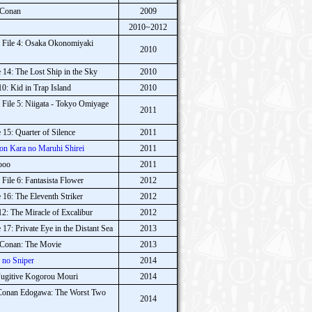
e Conan
2009
2010~2012
 File 4: Osaka Okonomiyaki
2010
14: The Lost Ship in the Sky
2010
0: Kid in Trap Island
2010
File 5: Niigata - Tokyo Omiyage
2011
15: Quarter of Silence
2011
on Kara no Maruhi Shirei
2011
ooo
2011
File 6: Fantasista Flower
2012
16: The Eleventh Striker
2012
2: The Miracle of Excalibur
2012
17: Private Eye in the Distant Sea
2013
e Conan: The Movie
2013
n no Sniper
2014
Fugitive Kogorou Mouri
2014
 Conan Edogawa: The Worst Two
2014