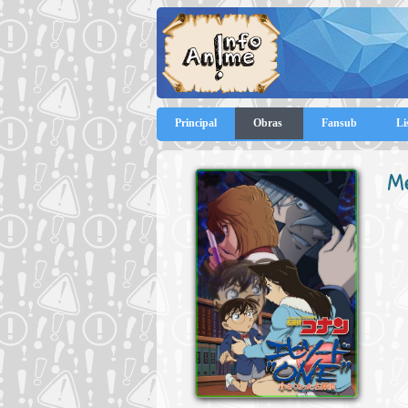
Principal
Obras
Fansub
Li
M