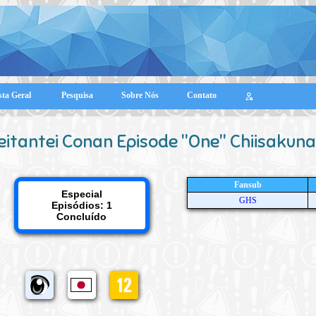
sta Geral
Pesquisa
Sobre Nós
Contato
eitantei Conan Episode "One" Chiisakuna
Fansub
Especial
GHS
Episódios: 1
Concluído