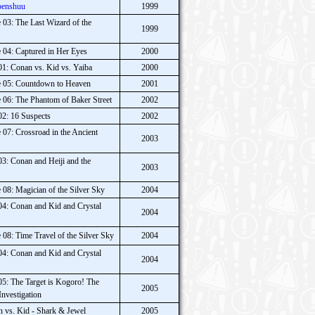
penshuu
1999
03: The Last Wizard of the
1999
 04: Captured in Her Eyes
2000
1: Conan vs. Kid vs. Yaiba
2000
e 05: Countdown to Heaven
2001
 06: The Phantom of Baker Street
2002
2: 16 Suspects
2002
07: Crossroad in the Ancient
2003
3: Conan and Heiji and the
2003
08: Magician of the Silver Sky
2004
4: Conan and Kid and Crystal
2004
08: Time Travel of the Silver Sky
2004
4: Conan and Kid and Crystal
2004
5: The Target is Kogoro! The
2005
Investigation
n vs. Kid - Shark & Jewel
2005