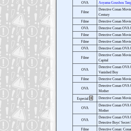
OVA
Aoyama Goushou Tan
Detective Conan Movie 
Filme
Century
Filme
Detective Conan Movie
OVA
Detective Conan OVA 0
Filme
Detective Conan Movi
Filme
Detective Conan Movie
OVA
Detective Conan OVA 0
Detective Conan Movie 
Filme
Capital
Detective Conan OVA 0
OVA
Vanished Boy
Filme
Detective Conan Movie 
Detective Conan OVA 0
OVA
Mother
Detective Conan Movie 
Especial
Detective Conan OVA 0
OVA
Mother
Detective Conan OVA 0
OVA
Detective Boys' Secret 
Filme
Detective Conan: Cona