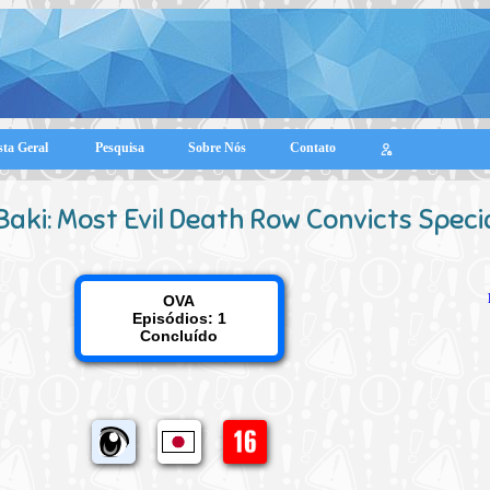
sta Geral
Pesquisa
Sobre Nós
Contato
Baki: Most Evil Death Row Convicts Speci
OVA
Episódios: 1
Concluído