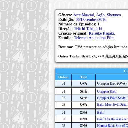
Gênero:
Arte Marcial
,
Ação
,
Shounen
.
Exibição:
06/December/2016
.
Número de Episódios:
1
Direção:
Teiichi Takiguchi
.
Criação original:
Keisuke Itagaki
.
Estúdio:
Telecom Animation Film
.
Resumo:
OVA presente na edição limitad
Outros Títulos:
Baki OVA, バキ 最凶死刑囚
Cr
Ordem
Tipo
01
OVA
Grappler Baki (OVA)
01
Série
Grappler Baki
02
Série
Grappler Baki: Saidai
03
OVA
Baki: Most Evil Deat
01
ONA
Baki
02
ONA
Baki: Dai Raitaisai-he
03
ONA
Hanma Baki: Son of O