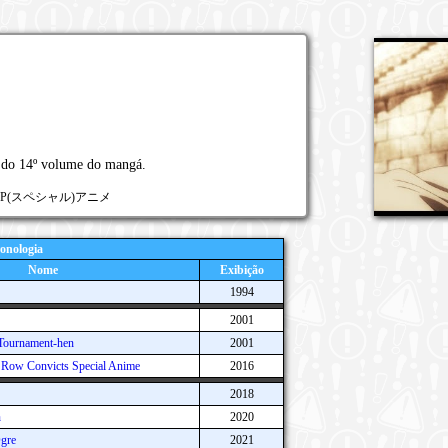
a do 14º volume do mangá.
編SP(スペシャル)アニメ
onologia
Nome
Exibição
1994
2001
 Tournament-hen
2001
h Row Convicts Special Anime
2016
2018
n
2020
gre
2021