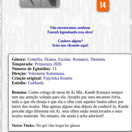
Não encontramos nenhum
Fansub legendando esta obra!
Conhece algum?
Avise-nos clicando aqui!
Gênero:
Comédia
,
Drama
,
Escolar
,
Romance
,
Shounen
.
Temporada:
Primavera 2026
.
Número de Episódios:
13
Direção:
Yokomine Katsumasa
.
Criação original:
Fujichika Koume
.
Estúdio:
GoHands
.
Resumo:
Como colega de mesa de Ai Mie, Kaede Komura sempre
tem sua atenção voltada para ela. Atraído por seus encantos fofos,
tudo o que ele deseja é que ela o olhe com aqueles lindos olhos por
baixo dos óculos. Mas apenas alguns dias depois de conhecê-la, Kaede
percebe algo diferente em Ai: seus olhos estão semicerrados e seus
óculos sumiram. No entanto, ele ainda a acha adorável!
Outros Títulos:
The girl i like forgot her glasses