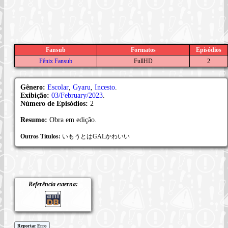
Fansub
Formatos
Episódios
Fênix Fansub
FullHD
2
Gênero:
Escolar
,
Gyaru
,
Incesto
.
Exibição:
03/February/2023
.
Número de Episódios:
2
Resumo:
Obra em edição.
Outros Títulos:
いもうとはGALかわいい
Referência externa:
Reportar Erro