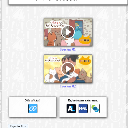
Preview 01
Preview 02
Site oficial:
Referências externas:
Reportar Erro