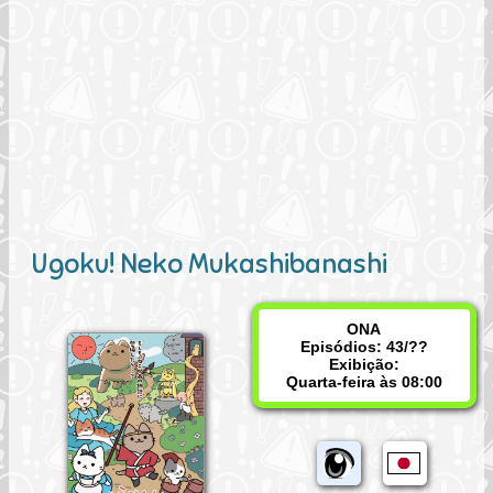
Ugoku! Neko Mukashibanashi
ONA
Episódios: 43/??
Exibição:
Quarta-feira às 08:00