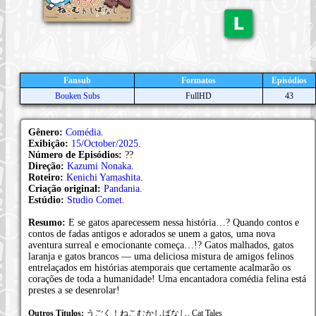
Fansub
Formatos
Episódios
Bouken Subs
FullHD
43
Gênero:
Comédia
.
Exibição:
15/October/2025
.
Número de Episódios:
??
Direção:
Kazumi Nonaka
.
Roteiro:
Kenichi Yamashita
.
Criação original:
Pandania
.
Estúdio:
Studio Comet
.
Resumo:
E se gatos aparecessem nessa história…? Quando contos e
contos de fadas antigos e adorados se unem a gatos, uma nova
aventura surreal e emocionante começa…!? Gatos malhados, gatos
laranja e gatos brancos — uma deliciosa mistura de amigos felinos
entrelaçados em histórias atemporais que certamente acalmarão os
corações de toda a humanidade! Uma encantadora comédia felina está
prestes a se desenrolar!
Outros Títulos:
うごく！ねこむかしばなし, Cat Tales