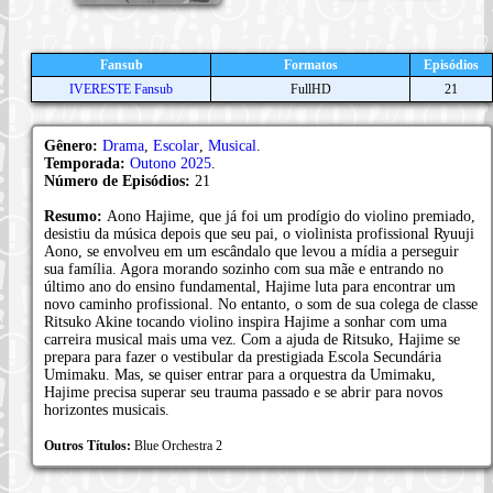
Fansub
Formatos
Episódios
IVERESTE Fansub
FullHD
21
Gênero:
Drama
,
Escolar
,
Musical
.
Temporada:
Outono 2025
.
Número de Episódios:
21
Resumo:
Aono Hajime, que já foi um prodígio do violino premiado,
desistiu da música depois que seu pai, o violinista profissional Ryuuji
Aono, se envolveu em um escândalo que levou a mídia a perseguir
sua família. Agora morando sozinho com sua mãe e entrando no
último ano do ensino fundamental, Hajime luta para encontrar um
novo caminho profissional. No entanto, o som de sua colega de classe
Ritsuko Akine tocando violino inspira Hajime a sonhar com uma
carreira musical mais uma vez. Com a ajuda de Ritsuko, Hajime se
prepara para fazer o vestibular da prestigiada Escola Secundária
Umimaku. Mas, se quiser entrar para a orquestra da Umimaku,
Hajime precisa superar seu trauma passado e se abrir para novos
horizontes musicais.
Outros Títulos:
Blue Orchestra 2