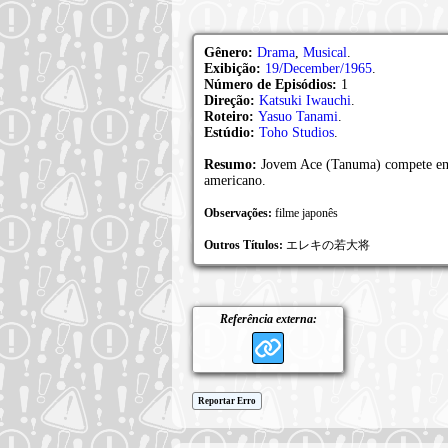
Gênero:
Drama
,
Musical
.
Exibição:
19/December/1965
.
Número de Episódios:
1
Direção:
Katsuki Iwauchi
.
Roteiro:
Yasuo Tanami
.
Estúdio:
Toho Studios
.
Resumo:
Jovem Ace (Tanuma) compete em u
americano.
Observações:
filme japonês
Outros Títulos:
エレキの若大将
Referência externa:
Reportar Erro