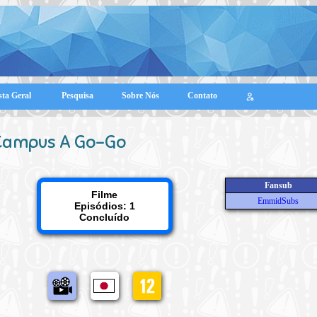
sta Geral
Pesquisa
Sobre Nós
Contato
Campus A Go-Go
Fansub
Filme
EmmidSubs
Episódios: 1
Concluído