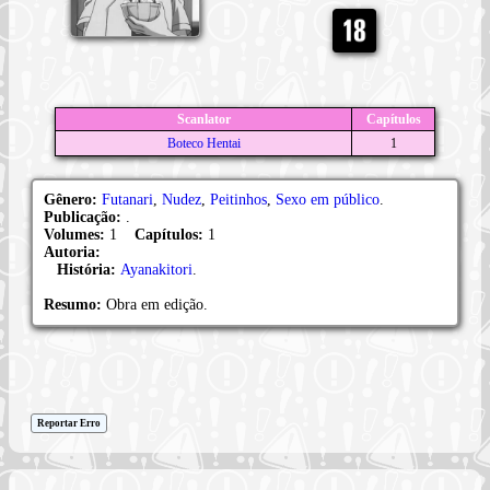
Scanlator
Capítulos
Boteco Hentai
1
Gênero:
Futanari
,
Nudez
,
Peitinhos
,
Sexo em público
.
Publicação:
.
Volumes:
1
Capítulos:
1
Autoria:
História:
Ayanakitori
.
Resumo:
Obra em edição.
Reportar Erro