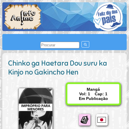
Chinko ga Haetara Dou suru ka
Kinjo no Gakincho Hen
Mangá
Vol: 1 Cap: 1
Em Publicação