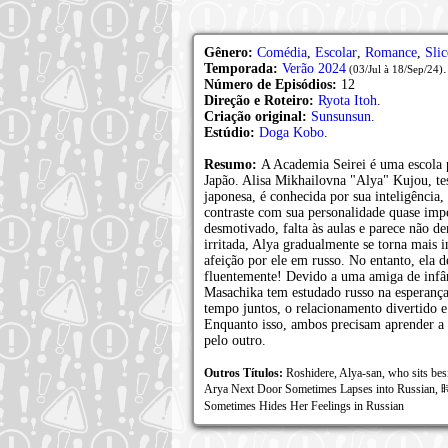
Gênero:
Comédia
,
Escolar
,
Romance
,
Slic
Temporada:
Verão 2024
.
(03/Jul à 18/Sep/24)
Número de Episódios:
12
Direção e Roteiro:
Ryota Itoh
.
Criação original:
Sunsunsun
.
Estúdio:
Doga Kobo
.
Resumo:
A Academia Seirei é uma escola p
Japão. Alisa Mikhailovna "Alya" Kujou, tes
japonesa, é conhecida por sua inteligência,
contraste com sua personalidade quase impe
desmotivado, falta às aulas e parece não d
irritada, Alya gradualmente se torna mais 
afeição por ele em russo. No entanto, ela 
fluentemente! Devido a uma amiga de infâ
Masachika tem estudado russo na esperança
tempo juntos, o relacionamento divertido e
Enquanto isso, ambos precisam aprender a 
pelo outro.
Outros Títulos:
Roshidere, Alya-san, who sits bes
Arya Next Door Sometimes Lapses in
Sometimes Hides Her Feelings in Russian