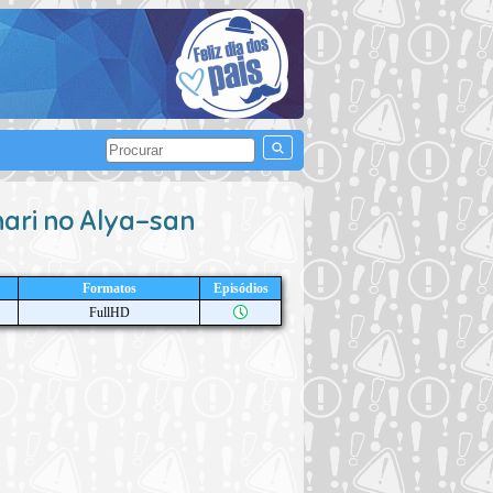
nari no Alya-san
Formatos
Episódios
FullHD