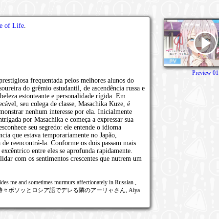
e of Life
.
Preview 01
restigiosa frequentada pelos melhores alunos do
oureira do grêmio estudantil, de ascendência russa e
 beleza estonteante e personalidade rígida. Em
cável, seu colega de classe, Masachika Kuze, é
emonstrar nenhum interesse por ela. Inicialmente
intrigada por Masachika e começa a expressar sua
desconhece seu segredo: ele entende o idioma
ncia que estava temporariamente no Japão,
 de reencontrá-la. Conforme os dois passam mais
 excêntrico entre eles se aprofunda rapidamente.
lidar com os sentimentos crescentes que nutrem um
ides me and sometimes murmurs affectionately in Russian.,
to Russian, 時々ボソッとロシア語でデレる隣のアーリャさん, Alya