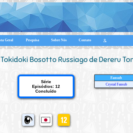
sta Geral
Pesquisa
Sobre Nós
Contato
Tokidoki Bosotto Russiago de Dereru To
Fansub
Série
Crystal Fansub
Episódios: 12
Concluído