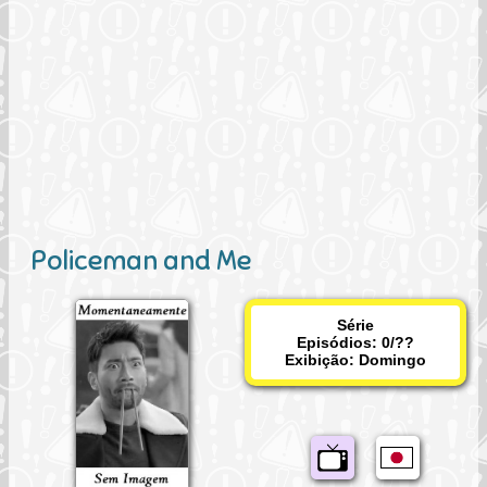
Policeman and Me
Série
Episódios: 0/??
Exibição:
Domingo