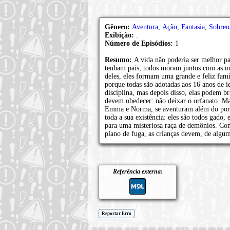
Gênero:
Aventura
,
Ação
,
Fantasia
,
Sobren
Exibição:
.
Número de Episódios:
1
Resumo:
A vida não poderia ser melhor p
tenham pais, todos moram juntos com as o
deles, eles formam uma grande e feliz fam
porque todas são adotadas aos 16 anos de id
disciplina, mas depois disso, elas podem br
devem obedecer: não deixar o orfanato. Ma
Emma e Norma, se aventuram além do portão
toda a sua existência: eles são todos gado,
para uma misteriosa raça de demônios. Com
plano de fuga, as crianças devem, de algu
Referência externa:
Reportar Erro