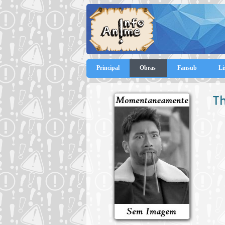
Principal
Obras
Fansub
Li
Th