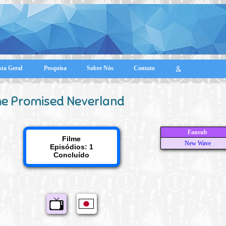
sta Geral
Pesquisa
Sobre Nós
Contato
e Promised Neverland
Fansub
Filme
New Wave
Episódios: 1
Concluído