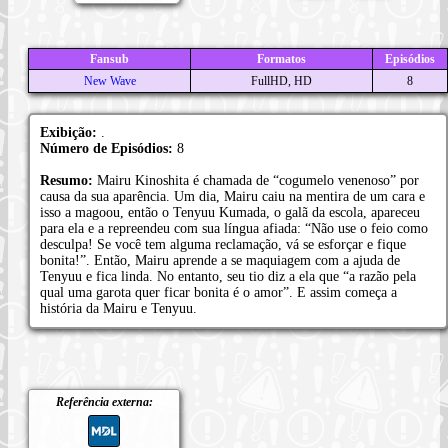
Fansub
Formatos
Episódios
New Wave
FullHD, HD
8
Exibição:
.
Número de Episódios:
8
Resumo:
Mairu Kinoshita é chamada de “cogumelo venenoso” por
causa da sua aparência. Um dia, Mairu caiu na mentira de um cara e
isso a magoou, então o Tenyuu Kumada, o galã da escola, apareceu
para ela e a repreendeu com sua língua afiada: “Não use o feio como
desculpa! Se você tem alguma reclamação, vá se esforçar e fique
bonita!”. Então, Mairu aprende a se maquiagem com a ajuda de
Tenyuu e fica linda. No entanto, seu tio diz a ela que “a razão pela
qual uma garota quer ficar bonita é o amor”. E assim começa a
história da Mairu e Tenyuu.
Referência externa: