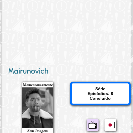
Mairunovich
Série
Episódios: 8
Concluído